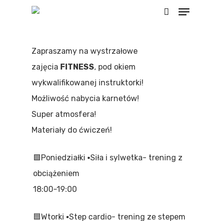
Menu
Skip
search
to
main
Zapraszamy na wystrzałowe
content
zajęcia
FITNESS
, pod okiem
wykwalifikowanej instruktorki!
Możliwość nabycia karnetów!
Super atmosfera!
Materiały do ćwiczeń!
🟩Poniedziałki ▪️Siła i sylwetka- trening z
obciążeniem
18:00-19:00
🟦Wtorki ▪️Step cardio- trening ze stepem