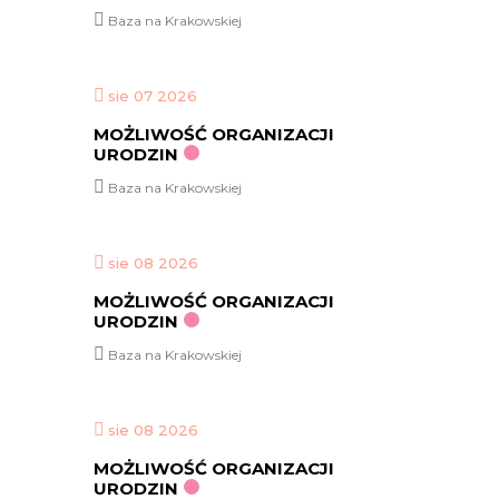
Baza na Krakowskiej
sie 07 2026
MOŻLIWOŚĆ ORGANIZACJI
URODZIN
Baza na Krakowskiej
sie 08 2026
MOŻLIWOŚĆ ORGANIZACJI
URODZIN
Baza na Krakowskiej
sie 08 2026
MOŻLIWOŚĆ ORGANIZACJI
URODZIN