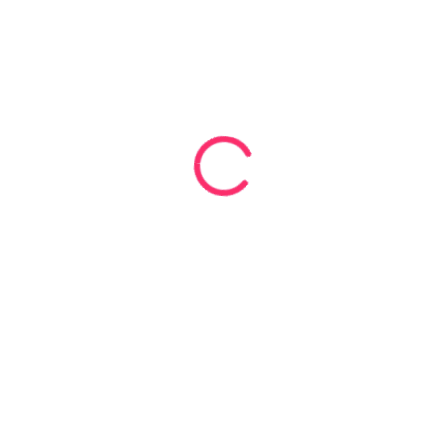
osferze
iąca.
podsumowującą sezon artystyczny BAZY.
mestr!
Adres: ul. Krakowska 176
43-512 Bestwina