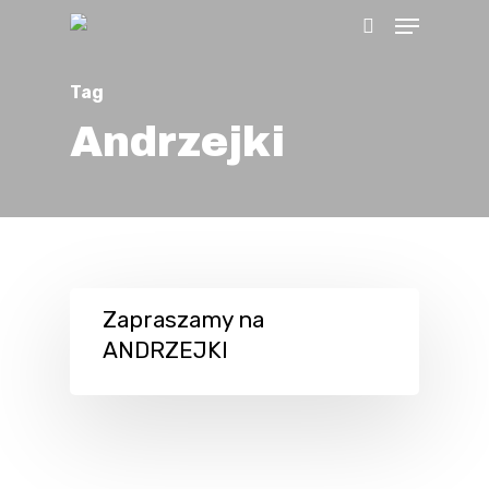
Menu
Skip
search
to
main
Tag
content
Andrzejki
Zapraszamy na
ANDRZEJKI