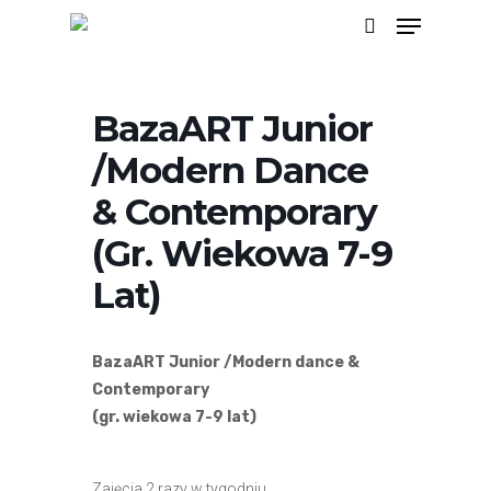
Menu
Skip
search
to
main
BazaART Junior
content
/Modern Dance
& Contemporary
(gr. Wiekowa 7-9
Lat)
BazaART Junior /Modern dance &
Contemporary
(gr. wiekowa 7-9 lat)
Zajęcia 2 razy w tygodniu