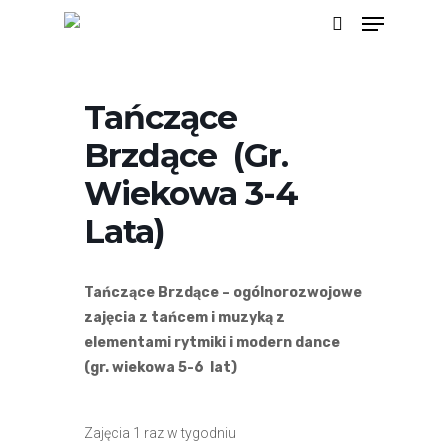
Menu
Skip
search
to
main
Tańczące
content
Brzdące (gr.
Wiekowa 3-4
Lata)
Tańczące Brzdące – ogólnorozwojowe
zajęcia z tańcem i muzyką z
elementami rytmiki i modern dance
(gr. wiekowa 5-6 lat)
Zajęcia 1 raz w tygodniu