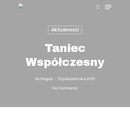
Menu
Skip
search
to
main
Aktualności
content
Taniec
Współczesny
By
Magda
13 października 2021
No Comments