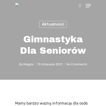
Menu
Skip
search
to
main
Aktualności
content
Gimnastyka
Dla Seniorów
By
Magda
13 listopada 2021
No Comments
Mamy bardzo ważną informację dla osób