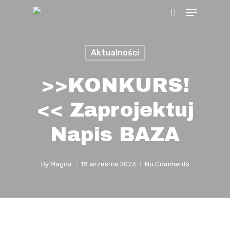
Menu
Skip
search
to
main
Aktualności
content
>>KONKURS!
<< Zaprojektuj
Napis BAZA
By
Magda
18 września 2023
No Comments