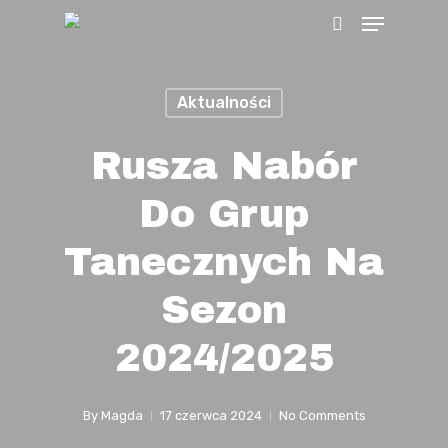
Menu
Skip
search
to
main
Aktualności
content
Rusza Nabór
Do Grup
Tanecznych Na
Sezon
2024/2025
By
Magda
17 czerwca 2024
No Comments