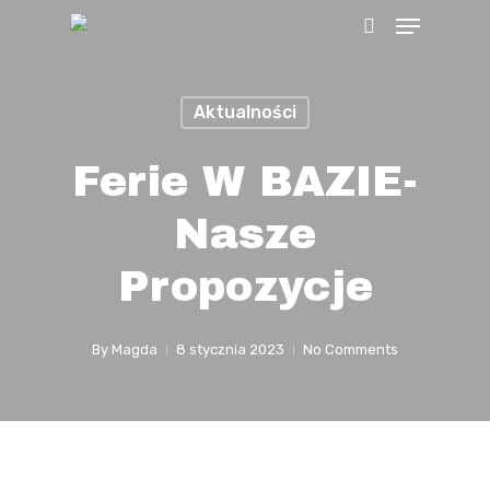
Menu
Skip
search
to
main
Aktualności
content
Ferie W BAZIE-
Nasze
Propozycje
By
Magda
8 stycznia 2023
No Comments