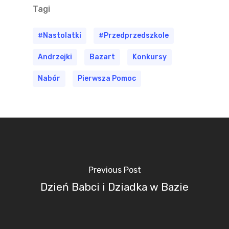
Tagi
#nastolatki
#przedprzedszkole
Andrzejki
Bazart
Konkursy
Nabór
Pierwsza Pomoc
Previous Post
Dzień Babci i Dziadka w Bazie