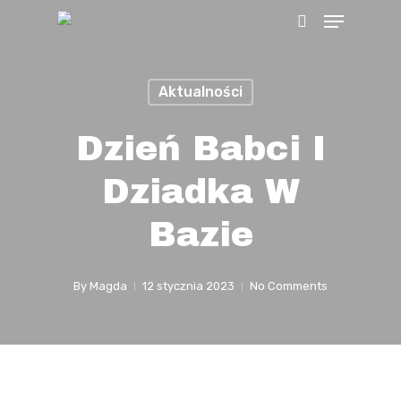
Menu
Skip
search
to
main
Aktualności
content
Dzień Babci I
Dziadka W
Bazie
By
Magda
12 stycznia 2023
No Comments